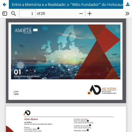
Entre a Memória e a Realidade: o “Mito Fundador” do Holocausto e a União Europeia do Século XXI