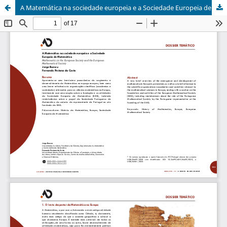
A Matemática na sociedade europeia e a Sociedade Europeia de Matemática