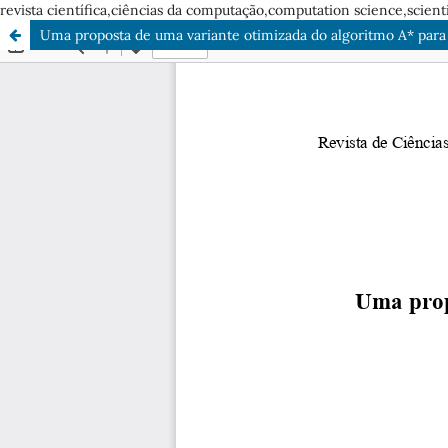
revista científica,ciências da computação,computation science,scienti
Uma proposta de uma variante otimizada do algoritmo A* para