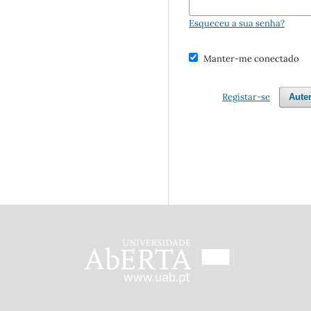
Esqueceu a sua senha?
Manter-me conectado
Registar-se
Aute