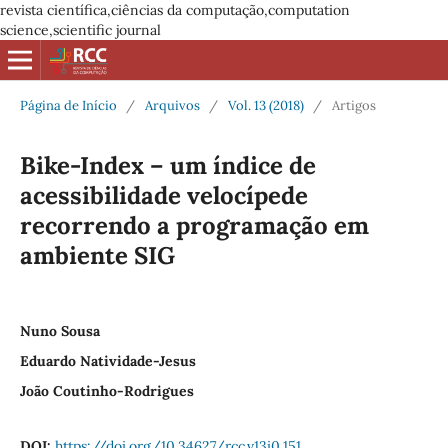
revista científica,ciências da computação,computation
science,scientific journal
Página de Início
/
Arquivos
/
Vol. 13 (2018)
/
Artigos
Bike-Index – um índice de
acessibilidade velocípede
recorrendo a programação em
ambiente SIG
Nuno Sousa
Eduardo Natividade-Jesus
João Coutinho-Rodrigues
DOI:
https://doi.org/10.34627/rcc.v13i0.151