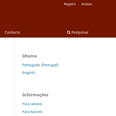
Registo
Acesso
Contacto
Pesquisar
Idioma
Português (Portugal)
English
Informações
Para Leitores
Para Autores