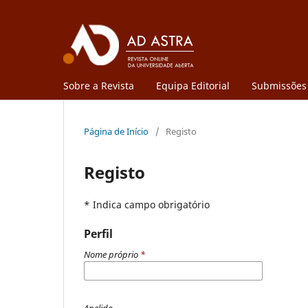
Sobre a Revista
Equipa Editorial
Submissões
Página de Início
/
Registo
Registo
* Indica campo obrigatório
Perfil
Nome próprio
*
Apelido