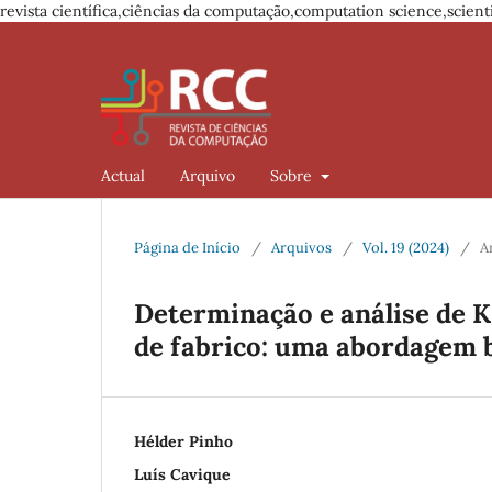
revista científica,ciências da computação,computation science,scienti
Actual
Arquivo
Sobre
Página de Início
/
Arquivos
/
Vol. 19 (2024)
/
A
Determinação e análise de 
de fabrico: uma abordagem 
Hélder Pinho
Luís Cavique