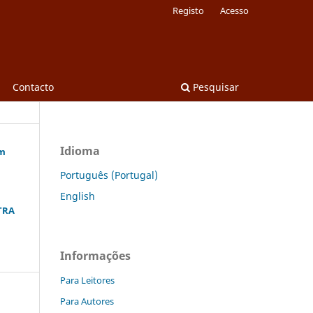
Registo
Acesso
Contacto
Pesquisar
Idioma
em
Português (Portugal)
English
STRA
Informações
Para Leitores
Para Autores