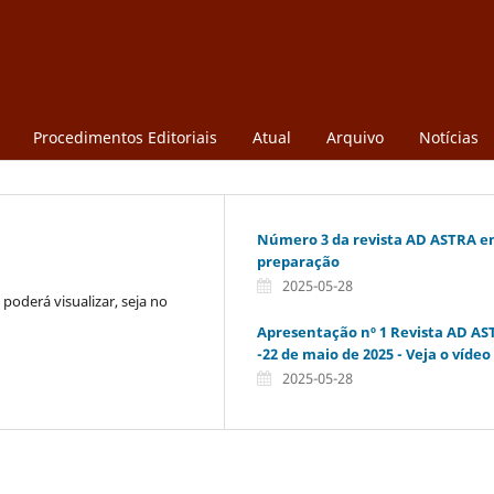
Procedimentos Editoriais
Atual
Arquivo
Notícias
Número 3 da revista AD ASTRA 
preparação
2025-05-28
poderá visualizar, seja no
Apresentação nº 1 Revista AD A
-22 de maio de 2025 - Veja o vídeo
2025-05-28