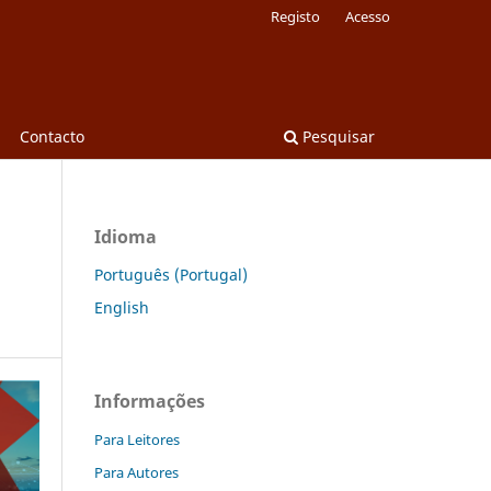
Registo
Acesso
Contacto
Pesquisar
Idioma
Português (Portugal)
English
Informações
Para Leitores
Para Autores