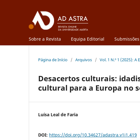
Sobre a Revista
Equipa Editorial
Submissões
Página de Início
/
Arquivos
/
Vol. 1 N.º 1 (2025): 
Desacertos culturais: idad
cultural para a Europa no s
Luísa Leal de Faria
DOI:
https://doi.org/10.34627/adastra.v1i1.419