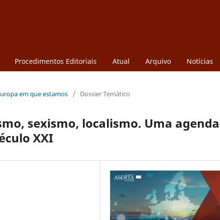
Procedimentos Editoriais
Atual
Arquivo
Notícias
A Europa em que estamos
/
Dossier Temático
ismo, sexismo, localismo. Uma agenda
éculo XXI