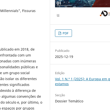
Millennials”, Fissuras
PDF
publicado em 2018, de
Publicado
confrontada com um
2025-12-19
cionadas com inúmeras
rsonalidades públicas e
e um grupo social
Edição
ão isolar os diferentes
Vol. 1 N.º 1 (2025): A Europa em 
estamos
ntes significados
 devido à diferença de
Secção
de algumas convenções de
Dossier Temático
o século e, por último, o
 a espaços por grupos